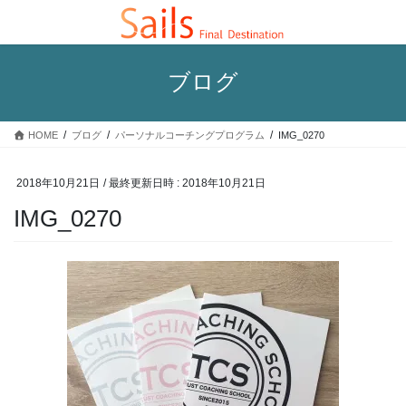
コ
ナ
ン
ビ
テ
ゲ
ン
ー
ブログ
ツ
シ
へ
ョ
ス
ン
HOME
ブログ
パーソナルコーチングプログラム
IMG_0270
キ
に
ッ
移
プ
動
2018年10月21日
/ 最終更新日時 :
2018年10月21日
IMG_0270