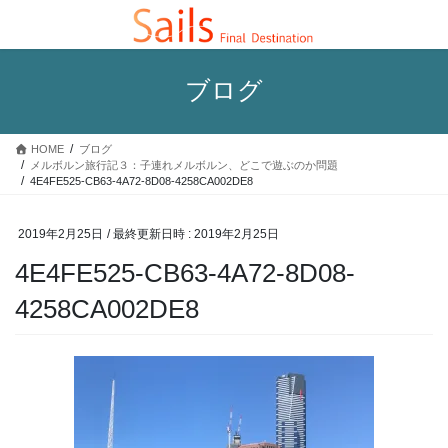
コ
ナ
ン
ビ
テ
ゲ
ン
ー
ブログ
ツ
シ
へ
ョ
ス
ン
HOME
ブログ
キ
に
メルボルン旅行記３：子連れメルボルン、どこで遊ぶのか問題
ッ
移
4E4FE525-CB63-4A72-8D08-4258CA002DE8
プ
動
2019年2月25日
/ 最終更新日時 :
2019年2月25日
4E4FE525-CB63-4A72-8D08-
4258CA002DE8