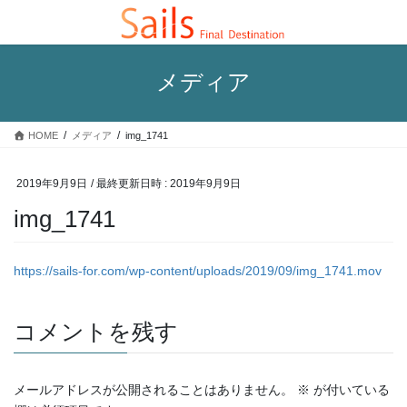
コ
ナ
ン
ビ
テ
ゲ
ン
ー
メディア
ツ
シ
へ
ョ
ス
ン
HOME
メディア
img_1741
キ
に
ッ
移
プ
動
2019年9月9日
/ 最終更新日時 :
2019年9月9日
img_1741
https://sails-for.com/wp-content/uploads/2019/09/img_1741.mov
コメントを残す
メールアドレスが公開されることはありません。
※
が付いている