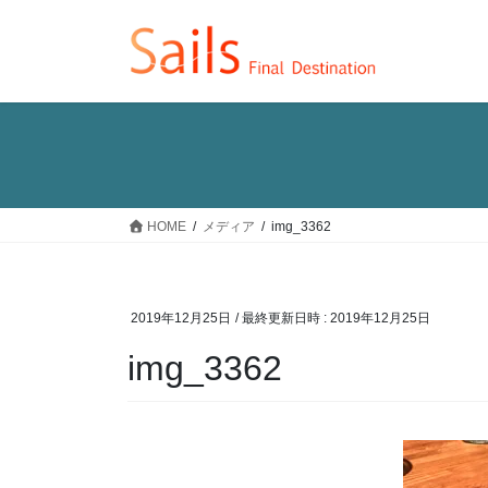
コ
ナ
ン
ビ
テ
ゲ
ン
ー
ツ
シ
へ
ョ
ス
ン
キ
に
ッ
移
HOME
メディア
img_3362
プ
動
2019年12月25日
/ 最終更新日時 :
2019年12月25日
img_3362