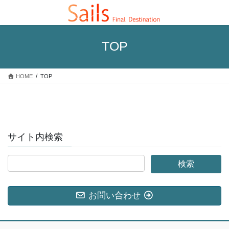
コ
ナ
ン
ビ
テ
ゲ
ン
ー
TOP
ツ
シ
へ
ョ
ス
ン
HOME
TOP
キ
に
ッ
移
プ
動
サイト内検索
お問い合わせ