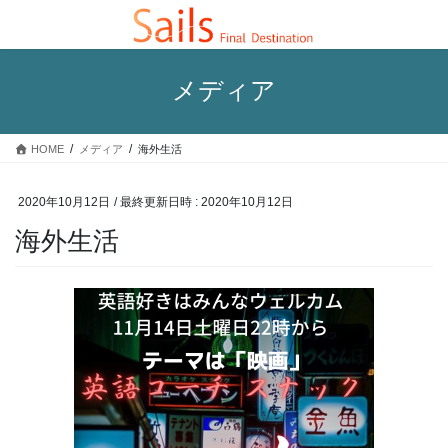
コ
ナ
ン
ビ
テ
ゲ
ン
ー
メディア
ツ
シ
へ
ョ
ス
ン
HOME
メディア
海外生活
キ
に
ッ
移
プ
動
2020年10月12日
/ 最終更新日時 :
2020年10月12日
海外生活