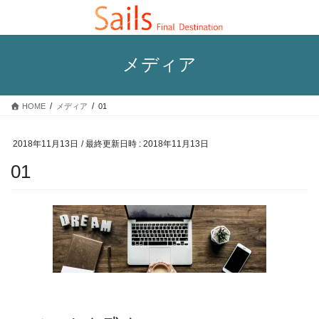
コ
ナ
ン
ビ
テ
ゲ
ン
ー
メディア
ツ
シ
へ
ョ
ス
ン
HOME
メディア
01
キ
に
ッ
移
プ
動
2018年11月13日
/ 最終更新日時 :
2018年11月13日
01