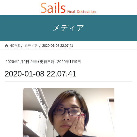
コ
ナ
ン
ビ
テ
ゲ
ン
ー
メディア
ツ
シ
へ
ョ
ス
ン
HOME
メディア
2020-01-08 22.07.41
キ
に
ッ
移
プ
動
2020年1月9日
/ 最終更新日時 :
2020年1月9日
2020-01-08 22.07.41