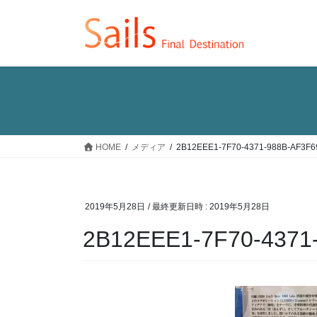
コ
ナ
ン
ビ
テ
ゲ
ン
ー
ツ
シ
へ
ョ
ス
ン
キ
に
ッ
移
HOME
メディア
2B12EEE1-7F70-4371-988B-AF3F
プ
動
2019年5月28日
/ 最終更新日時 :
2019年5月28日
2B12EEE1-7F70-4371