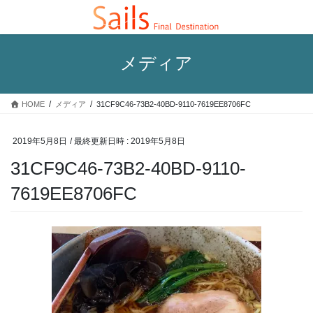
コ
ナ
ン
ビ
テ
ゲ
ン
ー
メディア
ツ
シ
へ
ョ
ス
ン
HOME
メディア
31CF9C46-73B2-40BD-9110-7619EE8706FC
キ
に
ッ
移
プ
動
2019年5月8日
/ 最終更新日時 :
2019年5月8日
31CF9C46-73B2-40BD-9110-
7619EE8706FC