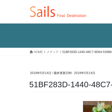
コ
ナ
ン
ビ
テ
ゲ
ン
ー
ツ
シ
へ
ョ
ス
ン
キ
に
ッ
移
HOME
メディア
51BF283D-1440-48C7-9D64-5398
プ
動
2019年5月14日
/ 最終更新日時 :
2019年5月14日
51BF283D-1440-48C7