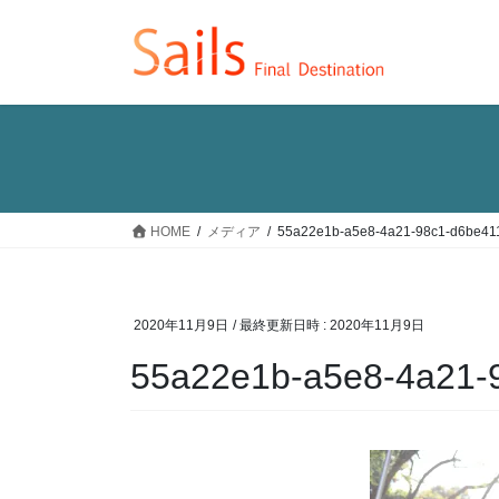
コ
ナ
ン
ビ
テ
ゲ
ン
ー
ツ
シ
へ
ョ
ス
ン
キ
に
ッ
移
HOME
メディア
55a22e1b-a5e8-4a21-98c1-d6be41
プ
動
2020年11月9日
/ 最終更新日時 :
2020年11月9日
55a22e1b-a5e8-4a21-