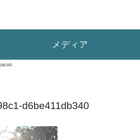
メディア
1db340
98c1-d6be411db340