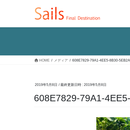
コ
ナ
ン
ビ
テ
ゲ
ン
ー
ツ
シ
へ
ョ
ス
ン
キ
に
ッ
移
HOME
メディア
608E7829-79A1-4EE5-8B30-5EB2
プ
動
2019年5月8日
/ 最終更新日時 :
2019年5月8日
608E7829-79A1-4EE5