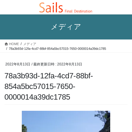
コ
ナ
ン
ビ
テ
ゲ
ン
ー
メディア
ツ
シ
へ
ョ
ス
ン
HOME
メディア
キ
に
78a3b93d-12fa-4cd7-88bf-854a5bc57015-7650-0000014a39dc1785
ッ
移
プ
動
2022年8月13日
/ 最終更新日時 :
2022年8月13日
78a3b93d-12fa-4cd7-88bf-
854a5bc57015-7650-
0000014a39dc1785