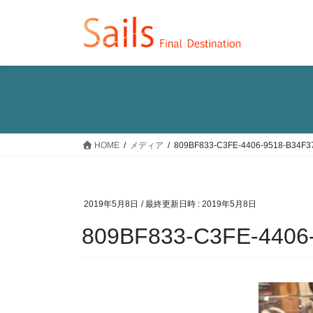
コ
ナ
ン
ビ
テ
ゲ
ン
ー
ツ
シ
へ
ョ
ス
ン
キ
に
ッ
移
HOME
メディア
809BF833-C3FE-4406-9518-B34F
プ
動
2019年5月8日
/ 最終更新日時 :
2019年5月8日
809BF833-C3FE-4406