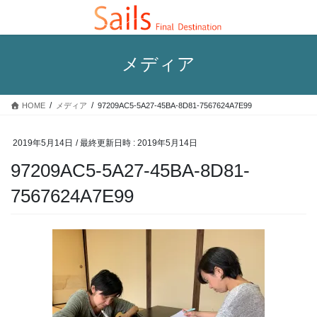
コ
ナ
ン
ビ
テ
ゲ
ン
ー
メディア
ツ
シ
へ
ョ
ス
ン
HOME
メディア
97209AC5-5A27-45BA-8D81-7567624A7E99
キ
に
ッ
移
プ
動
2019年5月14日
/ 最終更新日時 :
2019年5月14日
97209AC5-5A27-45BA-8D81-
7567624A7E99