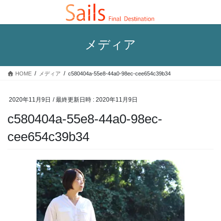
コ
ナ
ン
ビ
テ
ゲ
ン
ー
メディア
ツ
シ
へ
ョ
ス
ン
HOME
メディア
c580404a-55e8-44a0-98ec-cee654c39b34
キ
に
ッ
移
プ
動
2020年11月9日
/ 最終更新日時 :
2020年11月9日
c580404a-55e8-44a0-98ec-
cee654c39b34