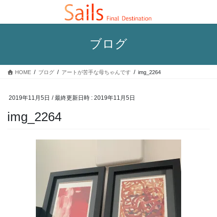
コ
ナ
ン
ビ
テ
ゲ
ン
ー
ブログ
ツ
シ
へ
ョ
ス
ン
HOME
ブログ
アートが苦手な母ちゃんです
img_2264
キ
に
ッ
移
プ
動
2019年11月5日
/ 最終更新日時 :
2019年11月5日
img_2264