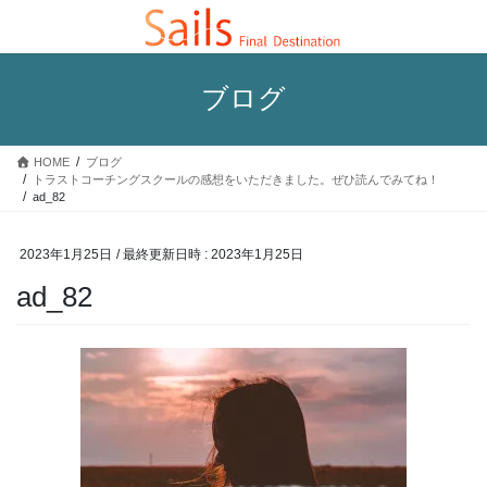
コ
ナ
ン
ビ
テ
ゲ
ン
ー
ブログ
ツ
シ
へ
ョ
ス
ン
HOME
ブログ
キ
に
トラストコーチングスクールの感想をいただきました。ぜひ読んでみてね！
ッ
移
ad_82
プ
動
2023年1月25日
/ 最終更新日時 :
2023年1月25日
ad_82