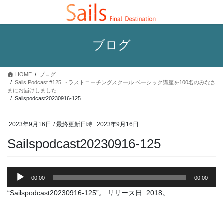
コ
ナ
ン
ビ
テ
ゲ
ン
ー
ブログ
ツ
シ
へ
ョ
ス
ン
HOME
ブログ
キ
に
Sails Podcast #125 トラストコーチングスクール ベーシック講座を100名のみなさ
ッ
移
まにお届けしました
プ
動
Sailspodcast20230916-125
2023年9月16日
/ 最終更新日時 :
2023年9月16日
Sailspodcast20230916-125
音
00:00
00:00
声
プ
“Sailspodcast20230916-125”。 リリース日: 2018。
レ
ー