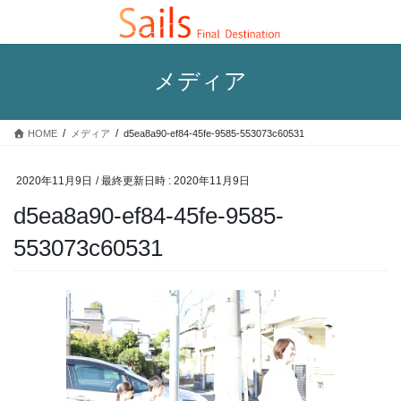
コ
ナ
ン
ビ
テ
ゲ
ン
ー
メディア
ツ
シ
へ
ョ
ス
ン
HOME
メディア
d5ea8a90-ef84-45fe-9585-553073c60531
キ
に
ッ
移
プ
動
2020年11月9日
/ 最終更新日時 :
2020年11月9日
d5ea8a90-ef84-45fe-9585-
553073c60531