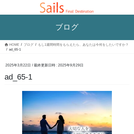
コ
ナ
ン
ビ
テ
ゲ
ン
ー
ブログ
ツ
シ
へ
ョ
ス
ン
HOME
ブログ
もし1週間時間をもらえたら、あなたは今何をしたいですか？
キ
に
ad_65-1
ッ
移
プ
動
2025年3月22日
/ 最終更新日時 :
2025年9月29日
ad_65-1