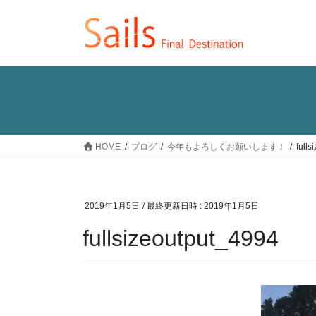
コ
ナ
ン
ビ
テ
ゲ
ン
ー
ツ
シ
へ
ョ
ス
ン
キ
に
ッ
移
HOME
ブログ
今年もよろしくお願いします！
full
プ
動
2019年1月5日
/ 最終更新日時 :
2019年1月5日
fullsizeoutput_4994