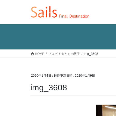
コ
ナ
ン
ビ
テ
ゲ
ン
ー
ツ
シ
へ
ョ
ス
ン
キ
に
ッ
移
HOME
ブログ
似たもの親子
img_3608
プ
動
2020年1月4日
/ 最終更新日時 :
2020年1月9日
img_3608