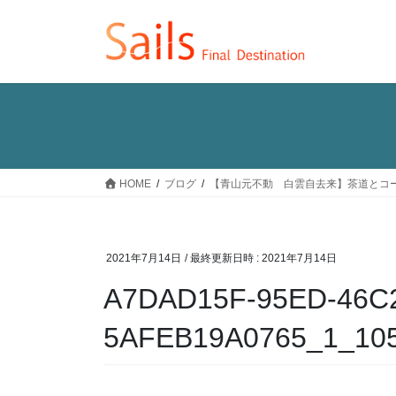
コ
ナ
ン
ビ
テ
ゲ
ン
ー
ツ
シ
へ
ョ
ス
ン
キ
に
ッ
移
HOME
ブログ
【青山元不動 白雲自去来】茶道とコ
プ
動
2021年7月14日
/ 最終更新日時 :
2021年7月14日
A7DAD15F-95ED-46C2
5AFEB19A0765_1_10