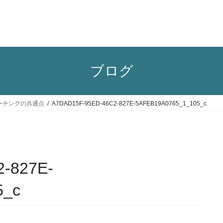
ブログ
ーチングの共通点
A7DAD15F-95ED-46C2-827E-5AFEB19A0765_1_105_c
-827E-
5_c