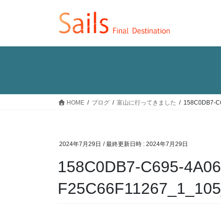
コ
ナ
ン
ビ
テ
ゲ
ン
ー
ツ
シ
へ
ョ
ス
ン
キ
に
ッ
移
HOME
ブログ
富山に行ってきました
158C0DB7-C
プ
動
2024年7月29日
/ 最終更新日時 :
2024年7月29日
158C0DB7-C695-4A06
F25C66F11267_1_105