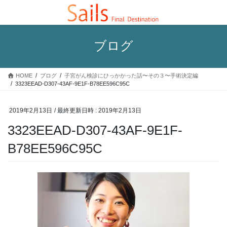
コ
ナ
ン
ビ
テ
ゲ
ン
ー
ブログ
ツ
シ
へ
ョ
ス
ン
HOME
ブログ
子宮がん検診にひっかかった話〜その３〜手術決定編
キ
に
3323EEAD-D307-43AF-9E1F-B78EE596C95C
ッ
移
プ
動
2019年2月13日
/ 最終更新日時 :
2019年2月13日
3323EEAD-D307-43AF-9E1F-
B78EE596C95C