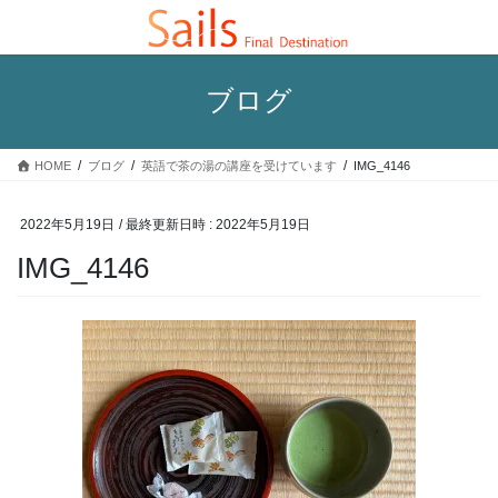
コ
ナ
ン
ビ
テ
ゲ
ン
ー
ブログ
ツ
シ
へ
ョ
ス
ン
HOME
ブログ
英語で茶の湯の講座を受けています
IMG_4146
キ
に
ッ
移
プ
動
2022年5月19日
/ 最終更新日時 :
2022年5月19日
IMG_4146