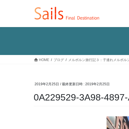
コ
ナ
ン
ビ
テ
ゲ
ン
ー
ツ
シ
へ
ョ
ス
ン
キ
に
ッ
移
HOME
ブログ
メルボルン旅行記３：子連れメルボル
プ
動
2019年2月25日
/ 最終更新日時 :
2019年2月25日
0A229529-3A98-4897