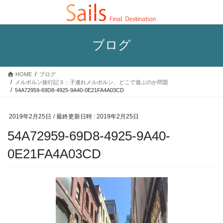
コ
ナ
ン
ビ
テ
ゲ
ン
ー
ブログ
ツ
シ
へ
ョ
ス
ン
HOME
ブログ
キ
に
メルボルン旅行記３：子連れメルボルン、どこで遊ぶのか問題
ッ
移
54A72959-69D8-4925-9A40-0E21FA4A03CD
プ
動
2019年2月25日
/ 最終更新日時 :
2019年2月25日
54A72959-69D8-4925-9A40-
0E21FA4A03CD