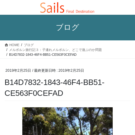
コ
ナ
ン
ビ
テ
ゲ
ン
ー
ブログ
ツ
シ
へ
ョ
ス
ン
HOME
ブログ
キ
に
メルボルン旅行記３：子連れメルボルン、どこで遊ぶのか問題
ッ
移
B14D7832-1843-46F4-BB51-CE563F0CEFAD
プ
動
2019年2月25日
/ 最終更新日時 :
2019年2月25日
B14D7832-1843-46F4-BB51-
CE563F0CEFAD