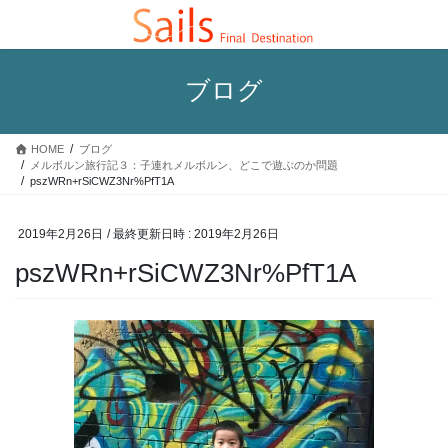
コ
ナ
ン
ビ
テ
ゲ
ン
ー
ブログ
ツ
シ
へ
ョ
ス
ン
HOME
ブログ
キ
に
メルボルン旅行記３：子連れメルボルン、どこで遊ぶのか問題
ッ
移
pszWRn+rSiCWZ3Nr%PfT1A
プ
動
2019年2月26日
/ 最終更新日時 :
2019年2月26日
pszWRn+rSiCWZ3Nr%PfT1A