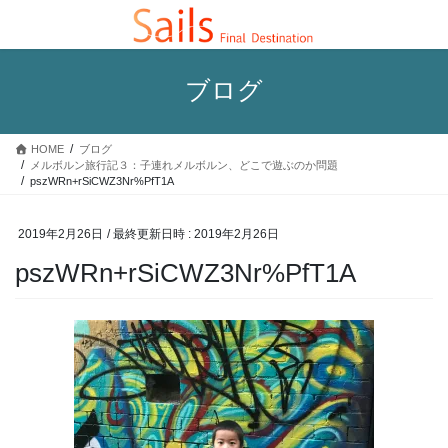
コ
ナ
ン
ビ
テ
ゲ
ン
ー
ブログ
ツ
シ
へ
ョ
ス
ン
HOME
ブログ
キ
に
メルボルン旅行記３：子連れメルボルン、どこで遊ぶのか問題
ッ
移
pszWRn+rSiCWZ3Nr%PfT1A
プ
動
2019年2月26日
/ 最終更新日時 :
2019年2月26日
pszWRn+rSiCWZ3Nr%PfT1A