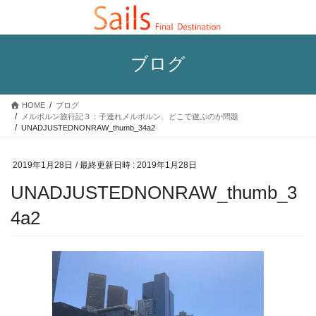
コ
ナ
ン
ビ
テ
ゲ
ン
ー
ブログ
ツ
シ
へ
ョ
ス
ン
HOME
ブログ
キ
に
メルボルン旅行記３：子連れメルボルン、どこで遊ぶのか問題
ッ
移
UNADJUSTEDNONRAW_thumb_34a2
プ
動
2019年1月28日
/ 最終更新日時 :
2019年1月28日
UNADJUSTEDNONRAW_thumb_3
4a2