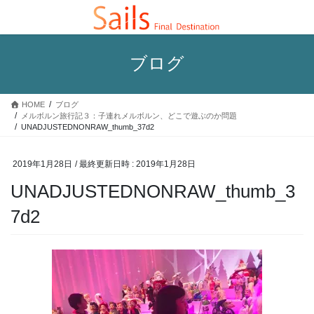
コ
ナ
ン
ビ
テ
ゲ
ン
ー
ブログ
ツ
シ
へ
ョ
ス
ン
HOME
ブログ
キ
に
メルボルン旅行記３：子連れメルボルン、どこで遊ぶのか問題
ッ
移
UNADJUSTEDNONRAW_thumb_37d2
プ
動
2019年1月28日
/ 最終更新日時 :
2019年1月28日
UNADJUSTEDNONRAW_thumb_3
7d2