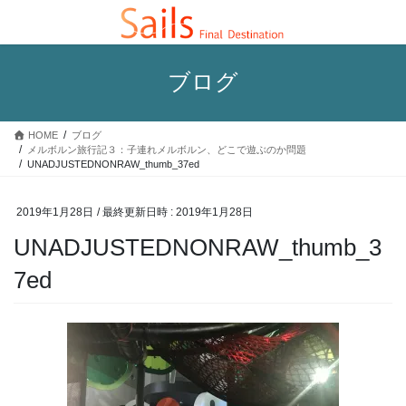
コ
ナ
ン
ビ
テ
ゲ
ン
ー
ブログ
ツ
シ
へ
ョ
ス
ン
HOME
ブログ
キ
に
メルボルン旅行記３：子連れメルボルン、どこで遊ぶのか問題
ッ
移
UNADJUSTEDNONRAW_thumb_37ed
プ
動
2019年1月28日
/ 最終更新日時 :
2019年1月28日
UNADJUSTEDNONRAW_thumb_3
7ed