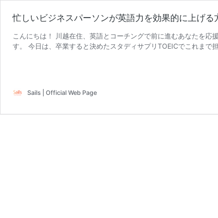
忙しいビジネスパーソンが英語力を効果的に上げる
こんにちは！ 川越在住、英語とコーチングで前に進むあなたを応援
す。 今日は、卒業すると決めたスタディサプリTOEICでこれま
忙
カルテを整理する時間 …
続きを読む
し
い
ビ
Sails | Official Web Page
ジ
ネ
ス
パ
ー
ソ
ン
が
英
語
力
を