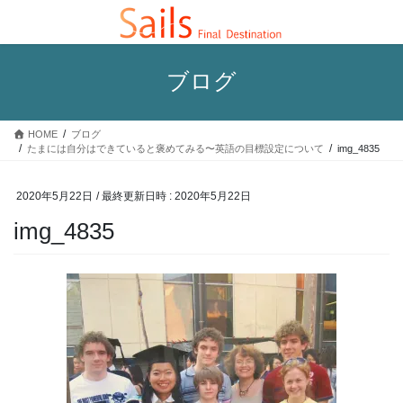
コ
ナ
ン
ビ
テ
ゲ
ン
ー
ブログ
ツ
シ
へ
ョ
ス
ン
HOME
ブログ
キ
に
たまには自分はできていると褒めてみる〜英語の目標設定について
img_4835
ッ
移
プ
動
2020年5月22日
/ 最終更新日時 :
2020年5月22日
img_4835