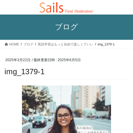
コ
ナ
ン
ビ
テ
ゲ
ン
ー
ブログ
ツ
シ
へ
ョ
ス
ン
HOME
ブログ
英語学習はもっと自由で楽しくていい
img_1379-1
キ
に
ッ
移
プ
動
2025年3月22日
/ 最終更新日時 :
2025年6月5日
img_1379-1