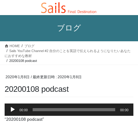
コ
ナ
ン
ビ
テ
ゲ
ン
ー
ブログ
ツ
シ
へ
ョ
ス
ン
HOME
ブログ
キ
に
Sails YouTube Channel #2 自分のことを英語で伝えられるようになりたいあなた
ッ
移
におすすめな教材
プ
動
20200108 podcast
2020年1月8日
/ 最終更新日時 :
2020年1月8日
20200108 podcast
音
00:00
00:00
声
プ
“20200108 podcast”
レ
ー