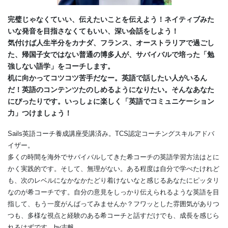
完璧じゃなくていい、伝えたいことを伝えよう！ネイティブみた
いな発音を目指さなくてもいい、深い会話をしよう！
気付けば人生半分をカナダ、フランス、オーストラリアで過ごし
た、帰国子女ではない普通の博多人が、サバイバルで培った「勉
強しない語学」をコーチします。
机に向かってコツコツ苦手だなー。英語で話したい人がいるん
だ！英語のコンテンツたのしめるようになりたい。そんなあなた
にぴったりです。いっしょに楽しく「英語でコミュニケーション
力」つけましょう！
Sails英語コーチ養成講座受講済み。TCS認定コーチングスキルアドバ
イザー。
多くの時間を海外でサバイバルしてきた希コーチの英語学習方法はとに
かく実践的です。そして、無理がない。ある程度は自分で学べたけれど
も、次のレベルになかなかたどり着けないなと感じるあなたにピッタリ
なのが希コーチです。自分の意見をしっかり伝えられるような英語を目
指して、もう一度がんばってみませんか？フワッとした雰囲気がありつ
つも、多様な視点と経験のある希コーチと話すだけでも、成長を感じら
れるはずです。by志帆