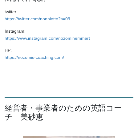
twitter:
https://twitter.com/nonniette?s=09
Instagram:
https://www.instagram.com/nozomihemmert
HP:
https://nozomis-coaching.com/
経営者・事業者のための英語コー
チ 美砂恵