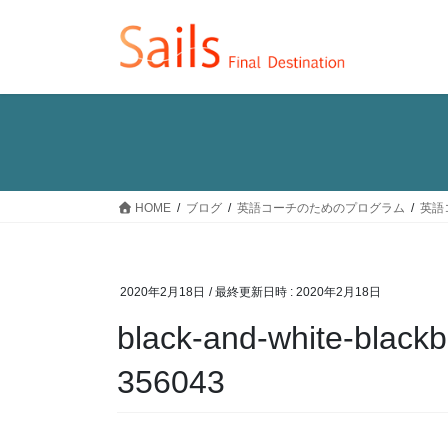
コ
ナ
ン
ビ
テ
ゲ
ン
ー
ツ
シ
へ
ョ
ス
ン
キ
に
ッ
移
HOME
ブログ
英語コーチのためのプログラム
英語
プ
動
2020年2月18日
/ 最終更新日時 :
2020年2月18日
black-and-white-black
356043