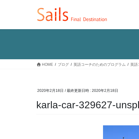
コ
ナ
ン
ビ
テ
ゲ
ン
ー
ツ
シ
へ
ョ
ス
ン
キ
に
ッ
移
HOME
ブログ
英語コーチのためのプログラム
英語
プ
動
2020年2月18日
/ 最終更新日時 :
2020年2月18日
karla-car-329627-unsp