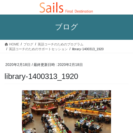
コ
ナ
ン
ビ
テ
ゲ
ン
ー
ブログ
ツ
シ
へ
ョ
ス
ン
HOME
ブログ
英語コーチのためのプログラム
キ
に
英語コーチのためのサポートセッション
library-1400313_1920
ッ
移
プ
動
2020年2月18日
/ 最終更新日時 :
2020年2月18日
library-1400313_1920