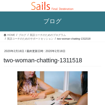
コ
ナ
ン
ビ
テ
ゲ
ン
ー
ブログ
ツ
シ
へ
ョ
ス
ン
HOME
ブログ
英語コーチのためのプログラム
キ
に
英語コーチのためのサポートセッション
two-woman-chatting-1311518
ッ
移
プ
動
2020年2月18日
/ 最終更新日時 :
2020年2月18日
two-woman-chatting-1311518