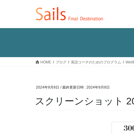
コ
ナ
ン
ビ
テ
ゲ
ン
ー
ツ
シ
へ
ョ
ス
ン
キ
に
ッ
移
HOME
ブログ
英語コーチのためのプログラム
We
プ
動
2024年9月8日
/ 最終更新日時 :
2024年9月8日
スクリーンショット 2024-