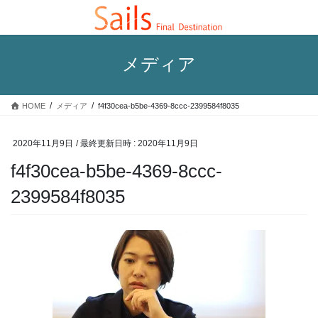
コ
ナ
ン
ビ
テ
ゲ
ン
ー
メディア
ツ
シ
へ
ョ
ス
ン
HOME
メディア
f4f30cea-b5be-4369-8ccc-2399584f8035
キ
に
ッ
移
プ
動
2020年11月9日
/ 最終更新日時 :
2020年11月9日
f4f30cea-b5be-4369-8ccc-
2399584f8035