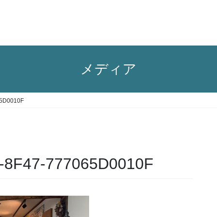
メディア
65D0010F
-8F47-777065D0010F