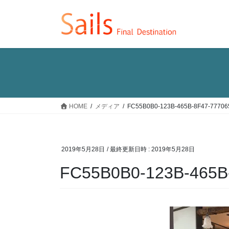
コ
ナ
ン
ビ
テ
ゲ
ン
ー
ツ
シ
へ
ョ
ス
ン
キ
に
ッ
移
HOME
メディア
FC55B0B0-123B-465B-8F47-7770
プ
動
2019年5月28日
/ 最終更新日時 :
2019年5月28日
FC55B0B0-123B-465B