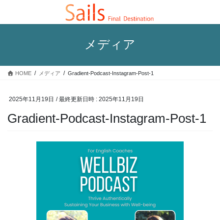
コ
ナ
ン
ビ
テ
ゲ
ン
ー
メディア
ツ
シ
へ
ョ
ス
ン
HOME
メディア
Gradient-Podcast-Instagram-Post-1
キ
に
ッ
移
プ
動
2025年11月19日
/ 最終更新日時 :
2025年11月19日
Gradient-Podcast-Instagram-Post-1