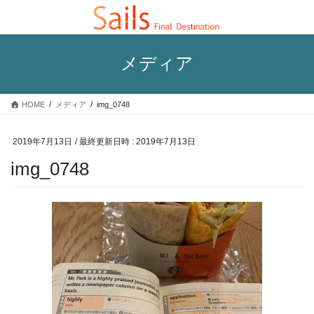
コ
ナ
ン
ビ
テ
ゲ
ン
ー
メディア
ツ
シ
へ
ョ
ス
ン
HOME
メディア
img_0748
キ
に
ッ
移
プ
動
2019年7月13日
/ 最終更新日時 :
2019年7月13日
img_0748